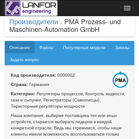
Toggl
naviga
Производители
PMA Prozess- und
>
Maschinen-Automation GmbH
Описание
Файлы
Популярные модели
Заказы
Задать вопрос
Код производителя:
0000002
Страна:
Германия
Категории:
Регуляторы процессов, Контроль жидкости,
газа и сыпучих, Регистраторы (Самописцы),
Тиристорные регуляторы мощности
Наша компания, выбирая поставщика тех или иных
устройств, старается выбирать лидеров в каждой
конкретной отрасли. Ведь мы стремимся, чтобы наши
клиенты имели возможность воспользоваться только