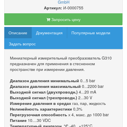
GmbH
Артикул:
И-0000755
Запросить цену
Описание
Документация
Популярные модели
Задать вопрос
Миниатюрный измерительный преобразователь G310
предназначен для применения в стесненном
пространстве при измерении давления.
Диапазон давления минимальный
0...5 bar
Диапазон давления максимальный
0...2200 bar
Выходной сигнал (двухпроводн.)
4...20 mA
Выходной сигнал (трехпроводн.)
2...30 V
Измерение давления в средах
газ, пар, жидкость
Нелинейность характеристики
0,3%
Перегрузочная способность
х 4, макс. до 1000 bar
Питание
10....30 VDC
Температурный диапазон, °С
-40...+125°C