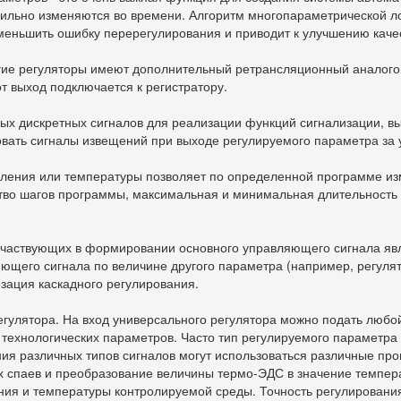
 сильно изменяются во времени. Алгоритм многопараметрической л
меньшить ошибку перерегулирования и приводит к улучшению каче
гие регуляторы имеют дополнительный ретрансляционный аналогов
т выход подключается к регистратору.
ых дискретных сигналов для реализации функций сигнализации, вы
вать сигналы извещений при выходе регулируемого параметра за 
вления или температуры позволяет по определенной программе из
тво шагов программы, максимальная и минимальная длительность 
участвующих в формировании основного управляющего сигнала явл
ющего сигнала по величине другого параметра (например, регулят
зация каскадного регулирования.
гулятора. На вход универсального регулятора можно подать любой
технологических параметров. Часто тип регулируемого параметра 
ения различных типов сигналов могут использоваться различные п
спаев и преобразование величины термо-ЭДС в значение температ
ения и температуры контролируемой среды. Точность регулирова