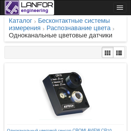
Toggl
naviga
Каталог
Бесконтактные системы
>
измерения
Распознавание цвета
>
>
Одноканальные цветовые датчики
Одноканальный цветовой сенсор CROMLAVIEW CR10