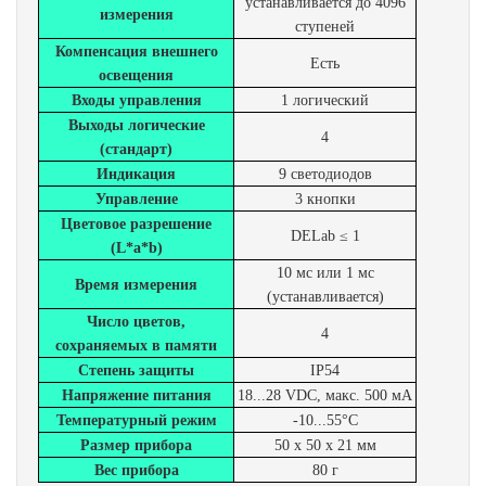
устанавливается до 4096
измерения
ступеней
Компенсация внешнего
Есть
освещения
Входы управления
1 логический
Выходы логические
4
(стандарт)
Индикация
9 светодиодов
Управление
3 кнопки
Цветовое разрешение
DELab ≤ 1
(L*a*b)
10 мс или 1 мс
Время измерения
(устанавливается)
Число цветов,
4
сохраняемых в памяти
Степень защиты
IP54
Напряжение питания
18...28 VDC, макс. 500 мА
Температурный режим
-10...55°C
Размер прибора
50 x 50 x 21 мм
Вес прибора
80 г