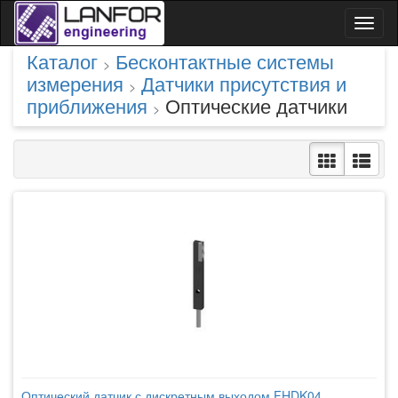
Toggl
naviga
Каталог
Бесконтактные системы
>
измерения
Датчики присутствия и
>
приближения
Оптические датчики
>
Оптический датчик с дискретным выходом FHDK04