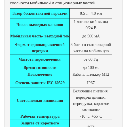
соосности мобильной и стационарных частей.
Зазор бесконтактной передачи
0,5 ... 4,0 мм
1 логический выход
Число выходных каналов
0/24 В
Мобильная часть- выходной ток
до 500 мА
Формат однонаправленной
8 бит- со стационарной
передачи
части на мобильную
Частота переключения
от 60 Гц
Время готовности
до 100 мс
Подключение
Кабель, штеккер М12
Степень защиты IEC 60529
IP67
Включение питания,
передача данных,
Светодиодная индикация
перегрузка, короткое
замыкание
Рабочая температура
-10 … +55°C
Защита от короткого
есть