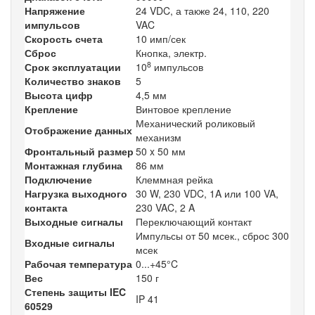
Напряжение
24 VDC, а также 24, 110, 220
импульсов
VAC
Скорость счета
10 имп/сек
Сброс
Кнопка, электр.
8
Срок эксплуатации
10
импульсов
Количество знаков
5
Высота цифр
4,5 мм
Крепление
Винтовое крепление
Механический роликовый
Отображение данных
механизм
Фронтальный размер
50 x 50 мм
Монтажная глубина
86 мм
Подключение
Клеммная рейка
Нагрузка выходного
30 W, 230 VDC, 1A или 100 VA,
контакта
230 VAC, 2 A
Выходные сигналы
Переключающий контакт
Импульсы от 50 мсек., сброс 300
Входные сигналы
мсек
Рабочая температура
0...+45°C
Вес
150 г
Степень защиты IEC
IP 41
60529