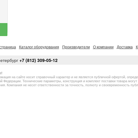
страница
Каталог оборудования
Производители
О компании
Доставка
К
Петербург
+7 (812) 309-05-12
е!
мация на сайте носит справочный характер и не является публичной офертой, опред
й Федерации. Технические параметры, конструкция и комплект поставки товара могу
ия. Компания не несет ответственности за точность, полноту и своевременность пу