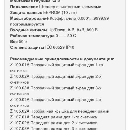
Монтажная глубина
64 м.
Подключение
Штеккер с винтовыми клеммами
Защита данных
EEPROM (10 лет)
Mасштабированиe
Коэфф. счета 0,0001...9999,99
программируется
Входные сигналы
Up/Down, A-B, A+B, A90 B
Рабочая температура
0 ... + 50 C
Вес
50 г/
Степень защиты
IEC 60529 IP40
Рекомендуемые принадлежности и документация:
Z 100.01A Прозрачный защитный экран для 1-го
счетчика
Z 100.02A Прозрачный защитный экран для 2-х
счетчиков
Z 100.03A Прозрачный защитный экран для 3-х
счетчиков
Z 100.04A Прозрачный защитный экран для 4-х
счетчиков
Z 105.02A Прозрачная крышка для передней рамки
Z 107.01A Передняя рамка для 1-го счетчика
Z 107.02A Передняя рамка для 2-х счетчиков
Z 107.03A Передняя рамка для 3-х счетчиков