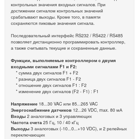
контрольных значения входных сигналов. При
достижении сигналом контрольных значений
срабатывают выходы. Кроме того, в памяти
сохраняются пиковые значения сигнала.
Последовательный интерфейс RS232 / RS422 / RS485
позволяет дистанционно программировать контроллер,
а также считывать текущие и сохраненные данные.
Функции, выполняемые контроллером с двумя
входными сигналами F1 и F2:
* сумма двух сигналов F1 + F2
* разница двух сигналов F1 - F2
* отношение двух сигналов F1 : F2
* изменение двух сигналов (F2 - F1) : F1
Напряжение
18...30 VAC или 85...265 VAC
Энергоснабжение датчиков
12...26 VDC, mаx. 80 мА
Входы
2 аналоговых и 3 управляющих
Частота счета
25 Гц, 10 / 40 кГц
Выходы
3 аналоговых (-10...0...+10 VDC), и 2 релейных
переключающих