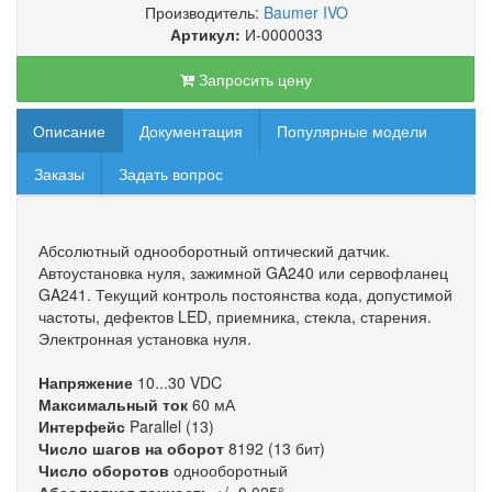
Производитель:
Baumer IVO
Артикул:
И-0000033
Запросить цену
Описание
Документация
Популярные модели
Заказы
Задать вопрос
Абсолютный однооборотный оптический датчик.
Автоустановка нуля, зажимной GA240 или сервофланец
GA241. Текущий контроль постоянства кода, допустимой
частоты, дефектов LED, приемника, стекла, старения.
Электронная установка нуля.
Напряжение
10...30 VDC
Максимальный ток
60 мА
Интерфейс
Parallel (13)
Число шагов на оборот
8192 (13 бит)
Число оборотов
однооборотный