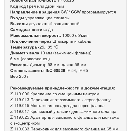
Абсолютная точность
+/- 0,025°
Код
код Грея или двоичный
Направление вращения
CW / CCW программируется
Входы
управляющие сигналы
Выходы
двухтактный защищенный
Самодиагностика
Да
Максимальная скорость
10000 об/мин
Подключение через
Штеккер или кабель
Температура
-25...85 °C
Диаметр вала
10 мм (зажимной фланец)
6 мм (сервофланец)
Размеры
Диаметр 58 мм, длина 56 мм
Степень защиты IEC 60529
IP 54, IP 65
Вес
250 г
Рекомендуемые принадлежности и документация:
Z 119.006 Крепление со смещенным центром
Z 119.013 Переходник от зажимного к сервофланцу
Z 119.015 Монтажная насадка для сервофланца
Z 119.017 Крепежный угольник для зажимного фланца
Z 119.025 Адаптер для зажимного фланца для монтажа
с эксцентриком
Z 119.033 Переходник для зажимного фланца на 65 мм