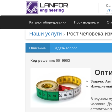
Сан
+7 
Каталог оборудования
Производители
О 
Наши услуги
Рост человека и
>
Описание
Задать вопрос
Код решения:
0019903
Опти
Задача: Ав
Измеряемый
В научном м
человека. Да
автоматическ