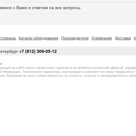
жемся с Вами и ответим на все вопросы.
страница
Каталог оборудования
Производители
О компании
Доставка
К
Петербург
+7 (812) 309-05-12
е!
мация на сайте носит справочный характер и не является публичной офертой, опред
й Федерации. Технические параметры, конструкция и комплект поставки товара могу
ия. Компания не несет ответственности за точность, полноту и своевременность пу