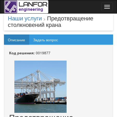
Toggl
naviga
Наши услуги
Предотвращение
>
столкновений крана
Описание
Задать вопрос
Код решения:
0019877