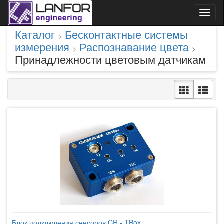
Toggl
naviga
Каталог
Бесконтактные системы
>
измерения
Распознавание цвета
>
>
Принадлежности цветовым датчикам
Блок подключения сенсоров CR - TBox