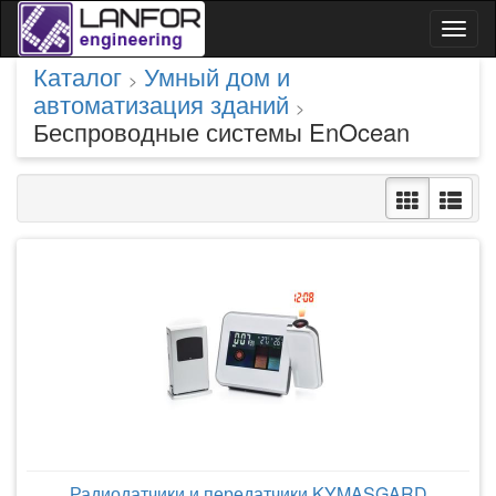
Toggl
naviga
Каталог
Умный дом и
>
автоматизация зданий
>
Беспроводные системы EnOcean
Радиодатчики и передатчики KYMASGARD