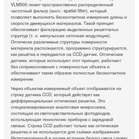
VLM500 лежит пространственно распределенный
частотный фильтр (англ.: spatial filter), который
позволяет выполнять бесконтактное измерение длины и
скорости движущихся материалов. Такой принцип
обеспечивает фильтрацию выделенных решетчатых
структур (т. н. импульсная сеточная модуляция).
Оптически различимые структуры поверхности
материала распознаются, программно структурируются,
как решётка и передаются на CCD-датчик. Оптические
датчики, которые используют этот принцип, работают
без соприкосновения с поверхностью объекта и
обеспечивают таким образом полностью бесконтактное
измерение.
Через объектив измеряемый объект отображается на
строку датчика CCD, который действует как
дифференциальная оптическая решетка. Это
специализированная аналоговая микросхема,
состоящая из светочувствительных фотодиодов,
использующая технологию приборов с зарядовой
связью. Строка CCD работает только как оптическая
решетка и не используется для съёмки изображения.
Интегрированный в датчик источник белого света служит