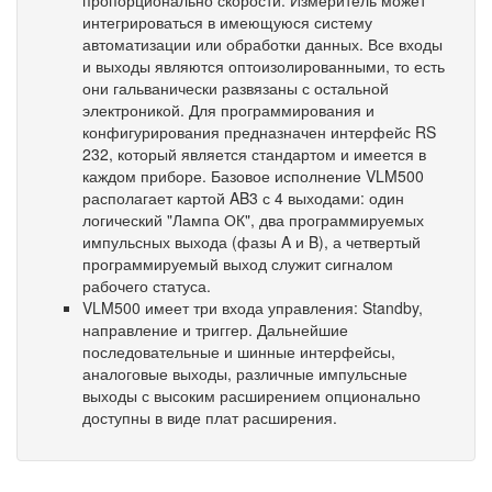
пропорционально скорости. Измеритель может
интегрироваться в имеющуюся систему
автоматизации или обработки данных. Все входы
и выходы являются оптоизолированными, то есть
они гальванически развязаны с остальной
электроникой. Для программирования и
конфигурирования предназначен интерфейс RS
232, который является стандартом и имеется в
каждом приборе. Базовое исполнение VLM500
располагает картой AB3 с 4 выходами: один
логический "Лампа ОК", два программируемых
импульсных выхода (фазы A и B), а четвертый
программируемый выход служит сигналом
рабочего статуса.
VLM500 имеет три входа управления: Standby,
направление и триггер. Дальнейшие
последовательные и шинные интерфейсы,
аналоговые выходы, различные импульсные
выходы с высоким расширением опционально
доступны в виде плат расширения.