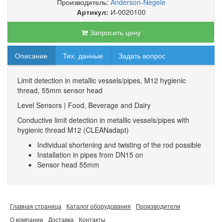
Производитель:
Anderson-Negele
Артикул:
И-0020100
Запросить цену
Описание
Тех. данные
Задать вопрос
Limit detection in metallic vessels/pipes, M12 hygienic
thread, 55mm sensor head
Level Sensors | Food, Beverage and Dairy
Conductive limit detection in metallic vessels/pipes with
hygienic thread M12 (CLEANadapt)
Individual shortening and twisting of the rod possible
Installation in pipes from DN15 on
Sensor head 55mm
Главная страница
Каталог оборудования
Производители
О компании
Доставка
Контакты