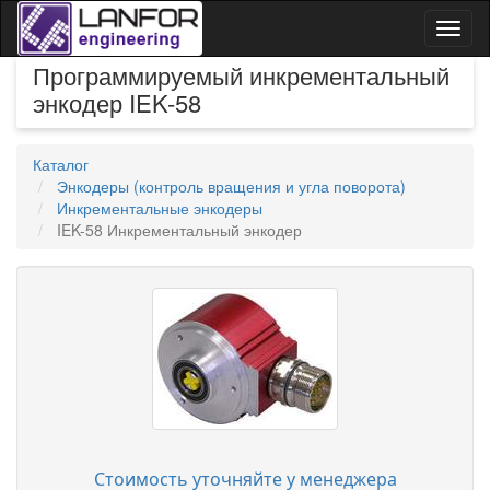
Toggl
naviga
Программируемый инкрементальный
энкодер IEK-58
Каталог
Энкодеры (контроль вращения и угла поворота)
Инкрементальные энкодеры
IEK-58 Инкрементальный энкодер
Стоимость уточняйте у менеджера