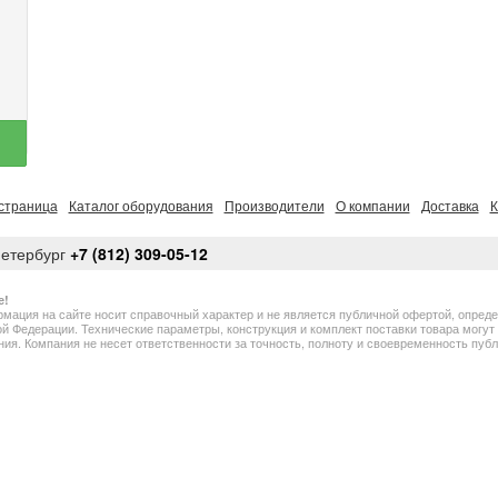
страница
Каталог оборудования
Производители
О компании
Доставка
К
Петербург
+7 (812) 309-05-12
е!
мация на сайте носит справочный характер и не является публичной офертой, опред
й Федерации. Технические параметры, конструкция и комплект поставки товара могу
ия. Компания не несет ответственности за точность, полноту и своевременность пу