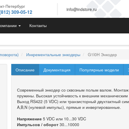
кт-Петербург
info@indstore.ru
(812) 309-05-12
компании
Контакты
поворота)
Инкрементальные энкодеры
G1I0H Энкодер
Описание
Документация
Популярные модели
Современный энкодер со сквозным полым валом. Монтаж 
пружины. Высокая устойчивость к внешним механическим 
Выход RS422 (5 VDC) или транзисторный двухтактный сим
A,B,N (нулевой импульс), прямые и инвертированные.
Напряжение
5 VDC или 10...30 VDC
Импульсов / оборот
30...10000