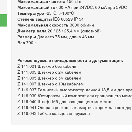
Максимальная частота
150 кГц
Максимальный ток
30 мA при 24VDC, 60 мA при 5VDC
Температура
-25°C...+100°C
Степень защиты
IEC 60529 IP 54
Максимальная скорость
3800 об/мин
Диаметр вала
20 / 25 / 25,4 мм (сквозной)
Размеры
Диаметр 75 мм, длина 46 мм
Вес
700 г
Рекомендуемые принадлежности и документация:
Z 141.001 Штеккер без кабеля
Z 141.003 Штеккер с 2м кабелем
Z 141.005 Штеккер с 5м кабелем
Z 141.007 Штеккер с 10м кабелем
Z 119.037 Резиновый амортизатор длиной 18,5 мм для 
Z 119.039 Юстировочный комплект для вращающего мом
Z 119.040 Штифт М5 для вращающего момента
Z 119.041 Опора с резиновым амортизатором для энкоде
Z 119.043 Гибкая кольцевая пружина