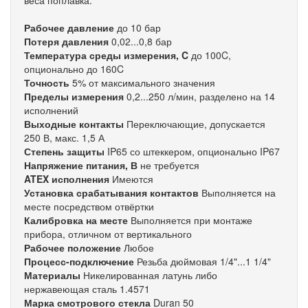
веса поплавка.
Рабочее давление
до 10 бар
Потеря давления
0,02...0,8 бар
Температура среды измерения, C
до 100C,
опционально до 160C
Точность
5% от максимального значения
Пределы измерения
0,2...250 л/мин, разделено на 14
исполнений
Выходные контакты
Переключающие, допускается
250 В, макс. 1,5 А
Степень защиты
IP65 со штеккером, опционально IP67
Напряжение питания, В
не требуется
ATEX исполнения
Имеются
Установка срабатывания контактов
Выполняется на
месте посредством отвёртки
Калибровка на месте
Выполняется при монтаже
прибора, отличном от вертикального
Рабочее положение
Любое
Процесс-подключение
Резьба дюймовая 1/4"...1 1/4"
Материалы
Никелированная латунь либо
нержавеющая сталь 1.4571
Марка смотрового стекла
Duran 50