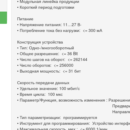
• Модульная линейка продукции
• Короткий период подготовки
Питание
• Напряжение питания: 11…27 В-
• Потребление тока без нагрузки: <= 300 мА
Конструкция устройства
• Тип: Одно-/многооборотный
• Общее разрешение: <= 36 Bit
• Число шагов на оборот: <= 262144
• Число оборотов: <= 256000
• Выходная мощность: <= 31 бит
Скорость передачи данных
• Удельное значение: 100 мбит/с
• Время цикла: 100 мкс
• Параметр/Функция, возможность изменения : Разрешени
Предварительно установл
Направление отс
• Тип параметризации: программируется
• Инструмент для программирования: Устройство интер
• Максимальная скорость, мех.: <= 6000 1/мин.