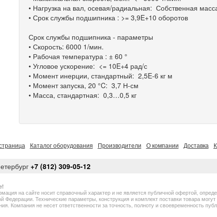
• Нагрузка на вал, осевая/радиальная: Собственная масс
• Срок службы подшипника : >= 3,9E+10 оборотов
Срок службы подшипника - параметры
• Скорость: 6000 1/мин.
• Рабочая температура : ± 60 °
• Угловое ускорение: <= 10E+4 рад/с
• Момент инерции, стандартный: 2,5E-6 кг м
• Момент запуска, 20 °C: 3,7 Н-см
• Масса, стандартная: 0,3…0,5 кг
страница
Каталог оборудования
Производители
О компании
Доставка
К
Петербург
+7 (812) 309-05-12
е!
мация на сайте носит справочный характер и не является публичной офертой, опред
й Федерации. Технические параметры, конструкция и комплект поставки товара могу
ия. Компания не несет ответственности за точность, полноту и своевременность пу