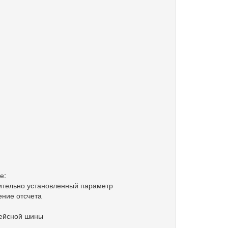
е:
енный параметр
чета
фейсной шины