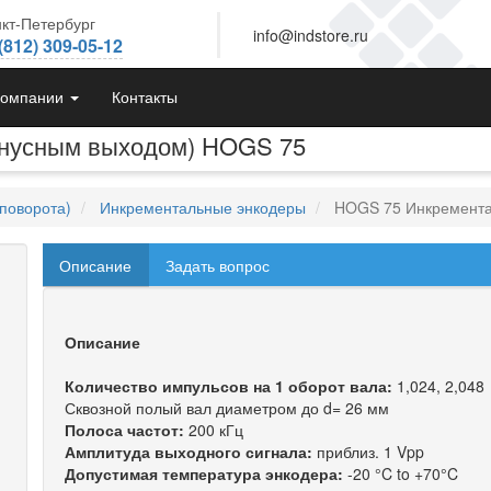
кт-Петербург
info@indstore.ru
(812) 309-05-12
компании
Контакты
инусным выходом) HOGS 75
поворота)
Инкрементальные энкодеры
HOGS 75 Инкремента
Описание
Задать вопрос
Описание
Количество импульсов на 1 оборот вала:
1,024, 2,048
Сквозной полый вал диаметром до d= 26 мм
Полоса частот:
200 кГц
Амплитуда выходного сигнала:
приблиз. 1 Vpp
Допустимая температура энкодера:
-20 °C to +70°C