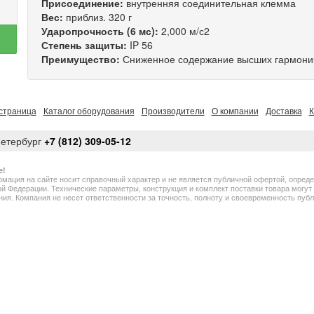
Присоединение:
внутренняя соединительная клемма
Вес:
приблиз. 320 г
Ударопрочность (6 мс):
2,000 м/с2
Степень защиты:
IP 56
Преимущество:
Сниженное содержание высших гармон
страница
Каталог оборудования
Производители
О компании
Доставка
К
Петербург
+7 (812) 309-05-12
е!
мация на сайте носит справочный характер и не является публичной офертой, опред
й Федерации. Технические параметры, конструкция и комплект поставки товара могу
ия. Компания не несет ответственности за точность, полноту и своевременность пу