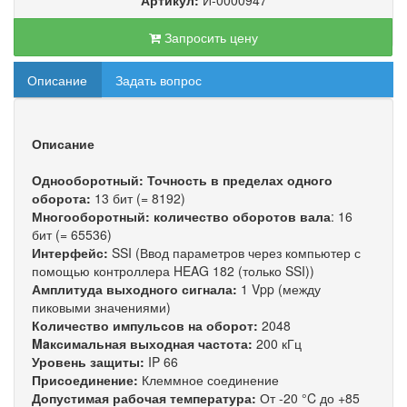
Артикул:
И-0000947
Запросить цену
Описание
Задать вопрос
Описание
Однооборотный: Точность в пределах одного
оборота:
13 бит (= 8192)
Многооборотный: количество оборотов вала
: 16
бит (= 65536)
Интерфейс:
SSI (Ввод параметров через компьютер с
помощью контроллера HEAG 182 (только SSI))
Амплитуда выходного сигнала:
1 Vpp (между
пиковыми значениями)
Количество импульсов на оборот:
2048
Maксимальная выходная частота:
200 кГц
Уровень защиты:
IP 66
Присоединение:
Клеммное соединение
Допустимая рабочая температура:
От -20 °C до +85