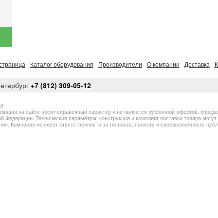
страница
Каталог оборудования
Производители
О компании
Доставка
К
Петербург
+7 (812) 309-05-12
е!
мация на сайте носит справочный характер и не является публичной офертой, опред
й Федерации. Технические параметры, конструкция и комплект поставки товара могу
ия. Компания не несет ответственности за точность, полноту и своевременность пу