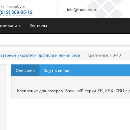
кт-Петербург
info@indstore.ru
(812) 309-05-12
компании
Контакты
азерные указатели пропила и линии реза
Крепление Н0-40
Описание
Задать вопрос
Крепление для лазеров "большой" серии ZR, ZRX, ZRG с 