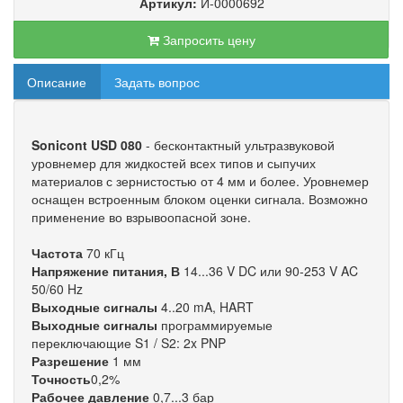
Артикул:
И-0000692
Запросить цену
Описание
Задать вопрос
Sonicont USD 080
- бесконтактный ультразвуковой
уровнемер для жидкостей всех типов и сыпучих
материалов с зернистостью от 4 мм и более. Уровнемер
оснащен встроенным блоком оценки сигнала. Возможно
применение во взрывоопасной зоне.
Частота
70 кГц
Напряжение питания, В
14...36 V DC или 90-253 V AC
50/60 Hz
Выходные сигналы
4..20 mA, HART
Выходные сигналы
программируемые
переключающие S1 / S2: 2x PNP
Разрешение
1 мм
Точность
0,2%
Рабочее давление
0,7...3 бар