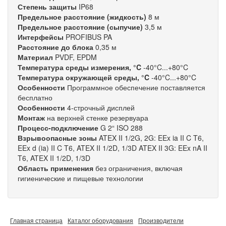
Степень защиты
IP68
Предельное расстояние (жидкость)
8 м
Предельное расстояние (сыпучие)
3,5 м
Интерфейсы
PROFIBUS PA
Расстояние до блока
0,35 м
Материал
PVDF, EPDM
Температура среды измерения, °C
-40°C...+80°C
Температура окружающей среды, °C
-40°C...+80°C
Особенности
Программное обеспечение поставляется
бесплатно
Особенности
4-строчный дисплей
Монтаж
на верхней стенке резервуара
Процесс-подключение
G 2“ ISO 288
Взрывоопасные зоны
ATEX II 1/2G, 2G: EEx ia II C T6,
EEx d (ia) II C T6, ATEX II 1/2D, 1/3D ATEX II 3G: EEx nA II
T6, ATEX II 1/2D, 1/3D
Область применения
без ограничения, включая
гигиенические и пищевые технологии
Главная страница
Каталог оборудования
Производители