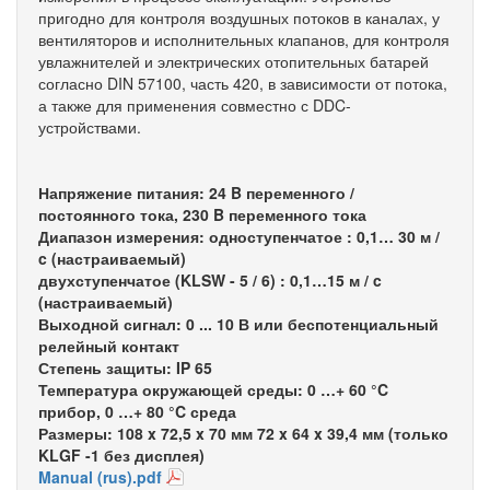
пригодно для контроля воздушных потоков в каналах, у
вентиляторов и исполнительных клапанов, для контроля
увлажнителей и электрических отопительных батарей
согласно DIN 57100, часть 420, в зависимости от потока,
а также для применения совместно с DDC-
устройствами.
Напряжение питания:
24 B переменного /
постоянного тока, 230 B переменного тока
Диапазон измерения:
одноступенчатое : 0,1… 30 м /
c (настраиваемый)
двухступенчатое (KLSW - 5 / 6) : 0,1…15 м / c
(настраиваемый)
Выходной сигнал:
0 ... 10 В или беспотенциальный
релейный контакт
Степень защиты:
IP 65
Температура окружающей среды:
0 …+ 60 °C
прибор, 0 …+ 80 °C среда
Размеры:
108 x 72,5 x 70 мм 72 x 64 x 39,4 мм (только
KLGF -1 без дисплея)
Manual (rus).pdf