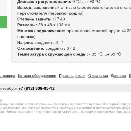
Диапазон регулирования:
0 °C …+ 90 °C
Выход:
защищенный от пыли блок переключателей в каче
переключателя (переключающий)
Степень защиты :
IP 40
Размеры:
38 x 48 x 103 мм
Монтаж / подключение:
при помощи стяжной пружины 220
поставки)
Нагрев:
соединить 3 - 1
Охлаждение:
соединить 3 - 2
Температура окружающей среды:
- 35 °C ...+ 65 °C
страница
Каталог оборудования
Производители
О компании
Доставка
К
Петербург
+7 (812) 309-05-12
е!
мация на сайте носит справочный характер и не является публичной офертой, опред
й Федерации. Технические параметры, конструкция и комплект поставки товара могу
ия. Компания не несет ответственности за точность, полноту и своевременность пу