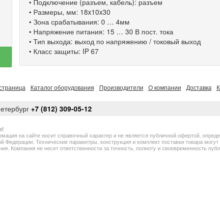
• Подключение (разъем, кабель): разъем
• Размеры, мм: 18x10x30
• Зона срабатывания: 0 … 4мм
• Напряжение питания: 15 … 30 В пост. тока
• Тип выхода: выход по напряжению / токовый выход
• Класс защиты: IP 67
страница
Каталог оборудования
Производители
О компании
Доставка
К
Петербург
+7 (812) 309-05-12
е!
мация на сайте носит справочный характер и не является публичной офертой, опред
й Федерации. Технические параметры, конструкция и комплект поставки товара могу
ия. Компания не несет ответственности за точность, полноту и своевременность пу