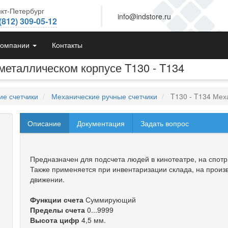
кт-Петербург
info@indstore.ru
(812) 309-05-12
компании
Контакты
металлическом корпусе T130 - T134
ие счетчики
Механические ручные счетчики
T130 - T134 Меха
Описание
Документация
Задать вопрос
Предназначен для подсчета людей в кинотеатре, на спотр
Также применяется при инвентаризации склада, на произ
движении.
Функции счета
Суммирующий
Пределы счета
0...9999
Высота цифр
4,5 мм.