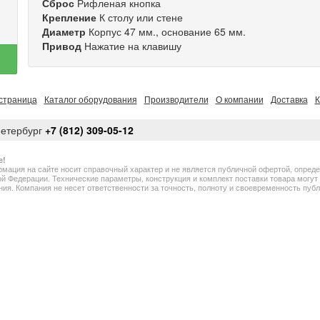
Сброс
Рифленая кнопка
Крепление
К столу или стене
Диаметр
Корпус 47 мм., основание 65 мм.
Привод
Нажатие на клавишу
страница
Каталог оборудования
Производители
О компании
Доставка
К
Петербург
+7 (812) 309-05-12
е!
мация на сайте носит справочный характер и не является публичной офертой, опред
й Федерации. Технические параметры, конструкция и комплект поставки товара могу
ия. Компания не несет ответственности за точность, полноту и своевременность пу