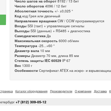
Число шагов на оборот
8192 / 13 бит
Число оборотов
4096 / 12 бит
Абсолютная точность
+/- ±0,025 °
Код
код Грея или двоичный
Направление вращения
CW / CCW программируется
Входы
SSI (такт) + управляющие сигналы
Выходы
SSI (данные) + RS485 + диагностика
Самодиагностика
Да
Максимальная скорость
6000 об/мин
Температура
-25...+60 °
Диаметр вала
10 мм
Размеры
Диаметр 70 мм, длина 85 мм
Степень защиты IEC 60529
IP 67
Вес
1300 г
Особенности
Сертификат ATEX на искро- и взрывозащище
страница
Каталог оборудования
Производители
О компании
Доставка
К
Петербург
+7 (812) 309-05-12