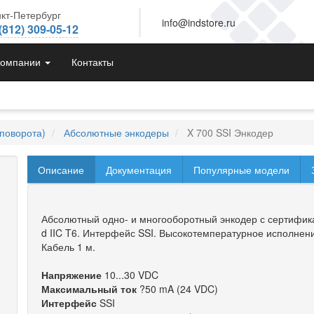
кт-Петербург
info@indstore.ru
(812) 309-05-12
компании
Контакты
поворота)
Абсолютные энкодеры
X 700 SSI Энкодер
Описание
Документация
Популярные модели
Абсолютный одно- и многооборотный энкодер с сертифик
d IIC T6. Интерфейс SSI. Высокотемпературное исполнен
Кабель 1 м.
Напряжение
10...30 VDC
Максимальный ток
?50 mA (24 VDC)
Интерфейс
SSI