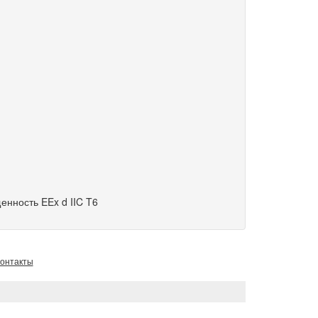
нность EEx d IIC T6
онтакты