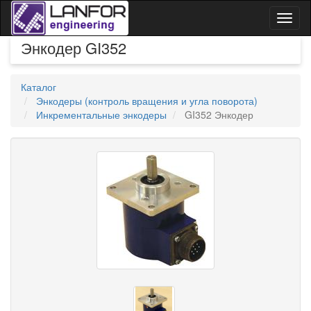
Toggl
naviga
Энкодер GI352
Каталог
Энкодеры (контроль вращения и угла поворота)
Инкрементальные энкодеры
GI352 Энкодер